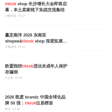
tiktok
shop 长沙增长大会即将启
幕，本土卖家线下实战交流集结
大数跨境
07-27
赢定南洋 2026 东南亚
shopee&
tiktok
shop 深度拓展峰
会义乌站
大数跨境
07-27
欧盟指控
tiktok
违法未成年人保护
存漏洞
IT之家
07-27
2026 凯度 brandz 中国全球化品
牌 50 强：
tiktok
位居榜首
财见
07-24