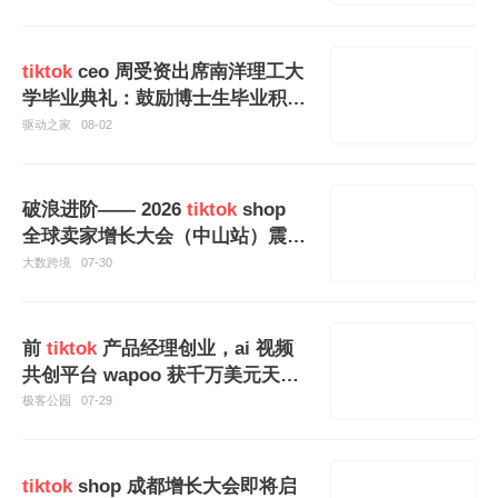
tiktok
ceo 周受资出席南洋理工大
学毕业典礼：鼓励博士生毕业积极
探索未知
驱动之家
08-02
破浪进阶—— 2026
tiktok
shop
全球卖家增长大会（中山站）震撼
启幕！
大数跨境
07-30
前
tiktok
产品经理创业，ai 视频
共创平台 wapoo 获千万美元天使
融资
极客公园
07-29
tiktok
shop 成都增长大会即将启