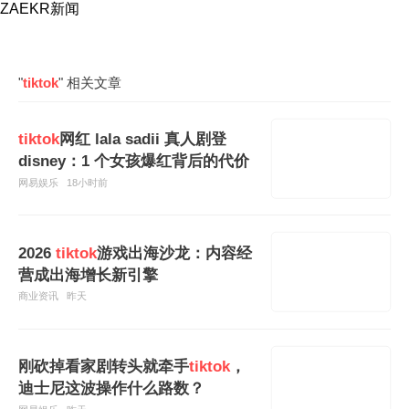
ZAEKR新闻
"
tiktok
" 相关文章
tiktok
网红 lala sadii 真人剧登
disney：1 个女孩爆红背后的代价
网易娱乐
18小时前
2026
tiktok
游戏出海沙龙：内容经
营成出海增长新引擎
商业资讯
昨天
刚砍掉看家剧转头就牵手
tiktok
，
迪士尼这波操作什么路数？