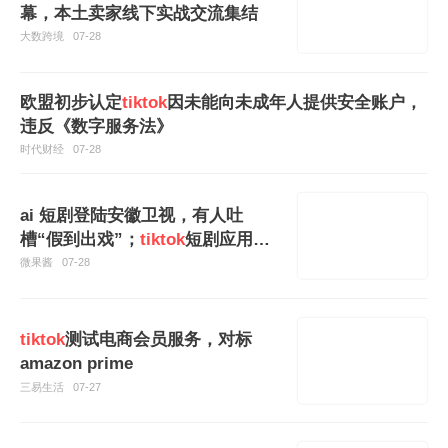
幕，本土卖家线下实战交流集结
大数跨境
07-28
欧盟初步认定
tiktok
因未能向未成年人提供安全账户，
违反《数字服务法》
时代财经
07-28
ai 短剧登陆安徽卫视，有人吐
槽“假到出戏”；
tiktok
短剧应用美
国上线，但要付费
微果酱
07-28
tiktok
测试电商会员服务，对标
amazon prime
三易生活
07-27