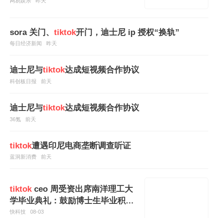
网易娱乐
昨天
sora 关门、
tiktok
开门，迪士尼 ip 授权“换轨”
每日经济新闻
昨天
迪士尼与
tiktok
达成短视频合作协议
科创板日报
前天
迪士尼与
tiktok
达成短视频合作协议
36氪
前天
tiktok
遭遇印尼电商垄断调查听证
蓝洞新消费
前天
tiktok
ceo 周受资出席南洋理工大
学毕业典礼：鼓励博士生毕业积极
探索未知
快科技
08-03