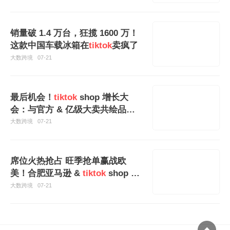
销量破 1.4 万台，狂揽 1600 万！
这款中国车载冰箱在
tiktok
卖疯了
大数跨境
07-21
最后机会！
tiktok
shop 增长大
会：与官方 & 亿级大卖共绘品牌
出海蓝图
大数跨境
07-21
席位火热抢占 旺季抢单赢战欧
美！合肥亚马逊 &
tiktok
shop 欧
美实战峰会重磅开启
大数跨境
07-21