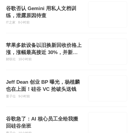
谷歌否认 Gemini 用私人文档训
练，泄露原因待查
IT之家
8小时前
苹果多款设备以旧换新回收价格上
涨，涨幅最高接近 30%，并新增
多款安卓机型
财联社
10小时前
Jeff Dean 创业 BP 曝光，杨植麟
也在上面！硅谷 VC 抢破头送钱
量子位
9小时前
谷歌急了：AI 核心员工全给我搬
回硅谷坐班