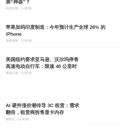
票“神器”？
科普中国
1小时前
苹果加码印度制造：今年预计生产全球 26% 的
iPhone
观察者网
1小时前
美国纽约要求亚马逊、沃尔玛停售
高速电动自行车：限速 40 公里时
驱动之家
2小时前
AI 硬件涨价潮传导 3C 租赁：需求
翻倍，租赁商拆售显卡内存
财联社
1小时前