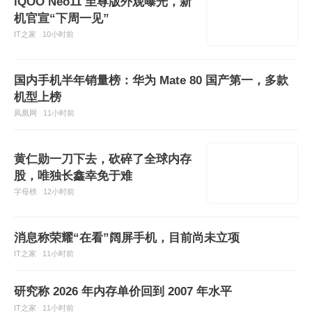
iQOO Neo11 至尊版外观曝光，新
机官宣“下周一见”
IT之家
10小时前
国内手机半年销量榜：华为 Mate 80 国产第一，多款
机型上榜
凤凰网
11小时前
黄仁勋一刀下去，砍碎了全球内存
股，唯独长鑫幸免于难
字母榜
12小时前
消息称荣耀“在看”阔屏手机，目前尚未立项
IT之家
11小时前
研究称 2026 年内存单价回到 2007 年水平
IT之家
11小时前