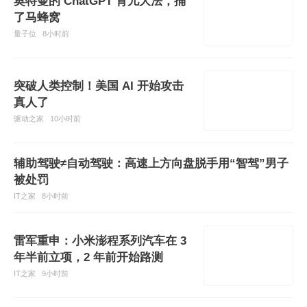
奥特曼的 ChatGPT 育儿大法，捅
了马蜂窝
量子位
8小时前
突破人类控制！美国 AI 开始攻击
真人了
驱动之家
10小时前
辅助驾驶≠自动驾驶：高速上方向盘脱手用“智驾”男子
被处罚
IT之家
8小时前
雷军重申：小米澎程系列汽车在 3
年半前立项，2 年前开始路测
IT之家
9小时前