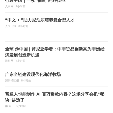
行进中国｜一枚“福蛋”的科技范
人民网
7小时前
“中文 + ”助力尼泊尔培养复合型人才
人民日报
8小时前
全球 @中国 | 肯尼亚学者：中非贸易创新高为非洲经
济发展创造新机遇
海外网
8小时前
广东全链建设现代化海洋牧场
深圳特区报
8小时前
普通人也能制作 AI 百万爆款内容？这场分享会把“秘
诀”讲透了
南 方 +
8小时前