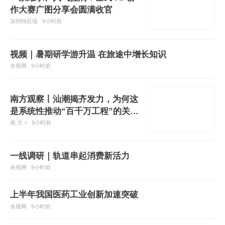
作大赛广图分享会圆满收官
深圳特区报
9小时前
视频｜暑期研学游升温 在旅途中增长知识
央视网
9小时前
南方观察丨汕潮揭齐发力，为何这
是系统性推动“百千万工程”的关键
一子？
南 方 +
9小时前
一线调研｜轨道串起消费新活力
央视网
9小时前
上半年我国医药工业创新加速突破
央视网
9小时前