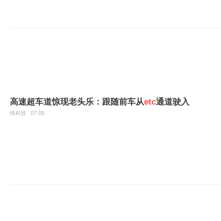
高速超车道惊现老头乐：跟随前车从
etc
通道驶入
快科技
07-05