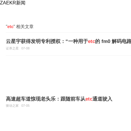
ZAEKR新闻
"
etc
" 相关文章
云星宇获得发明专利授权：“一种用于
etc
的 fm0 解码
证券之星
07-08
高速超车道惊现老头乐：跟随前车从
etc
通道驶入
驱动之家
07-05