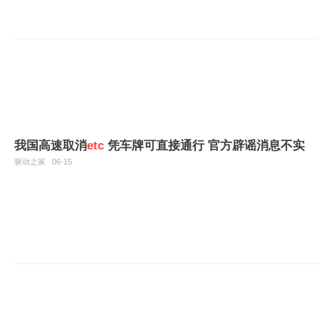
我国高速取消
etc
凭车牌可直接通行 官方辟谣消息不实
驱动之家
06-15